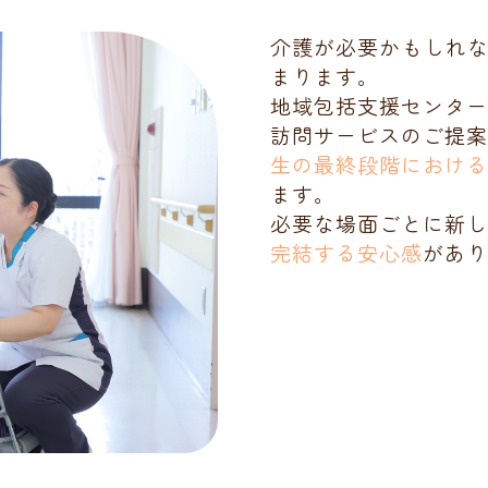
介護が必要かもしれ
まります。
地域包括支援センタ
訪問サービスのご提
生の最終段階におけ
ます。
必要な場面ごとに新
完結する安心感
があり