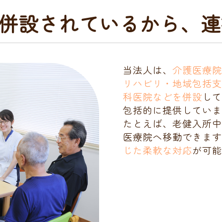
が併設されているから、
当法人は、
介護医療
リハビリ・地域包括
科医院などを併設
し
包括的に提供していま
たとえば、老健入所
医療院へ移動できま
じた柔軟な対応
が可能